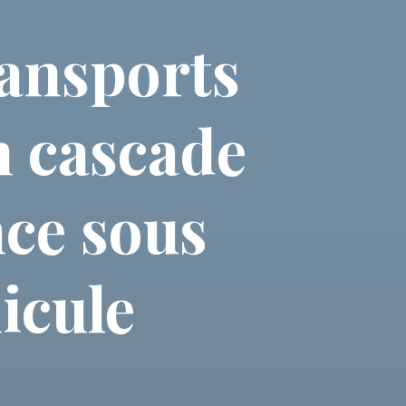
ransports
n cascade
nce sous
icule