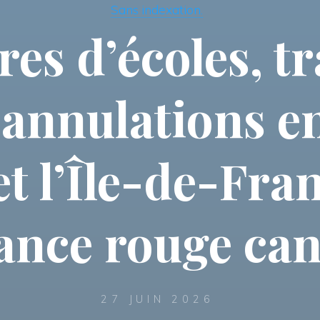
Sans indexation.
es d’écoles, t
 annulations e
 et l’Île-de-Fra
lance rouge can
27 JUIN 2026