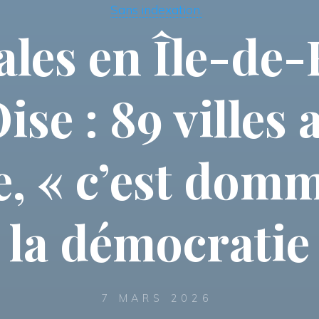
Sans indexation.
les en Île-de-
ise : 89 villes
te, « c’est do
la démocratie
7 MARS 2026