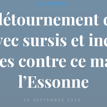
Sans indexation.
 détournement d
ec sursis et iné
es contre ce m
l’Essonne
10 SEPTEMBRE 2025