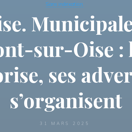
Sans indexation.
ise. Municipale
t-sur-Oise : 
rise, ses adver
s’organisent
31 MARS 2025