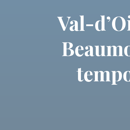
Val-d’O
Beaumon
tempo