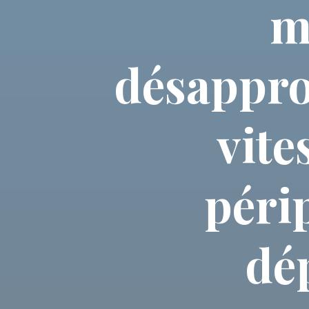
m
désappro
vite
péri
dé