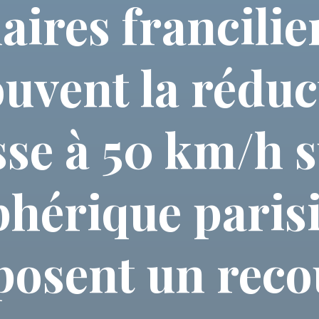
aires francilie
uvent la réduct
sse à 50 km/h s
phérique parisi
posent un reco