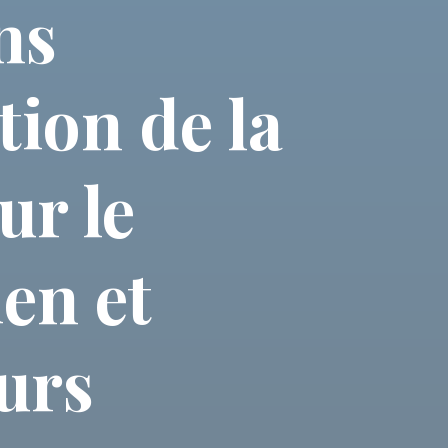
ns
ion de la
ur le
en et
urs